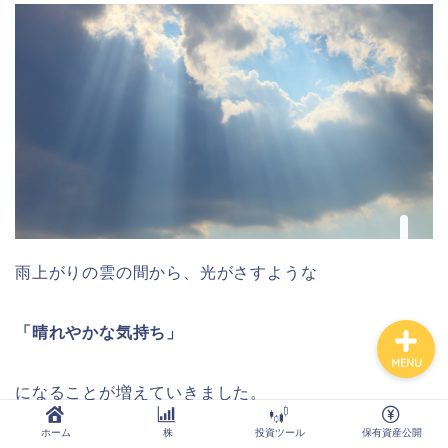
ホーム
株
投資ツール
保有資産公開
Order Failed
雨上がりの雲の間から、光がさすような
「晴れやかな気持ち」
MENU
になることが増えていきました。
ホーム
株
投資ツール
保有資産公開