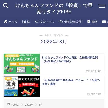
けんちゃんファンドの「投資」で早
期リタイアFIRE
ホーム
株
投資ツール
保有資産公開
書籍
― ARCHIVES ―
2022年 8月
保有資産公開
けんちゃんファンドの全資産・全保有銘柄公開
（2022年08月14日時点）
2022年8月14日
書籍
「お金の名著200冊を読破してわかった！投資の
正解」書評
2022年8月9日
HOME
2022年
8月