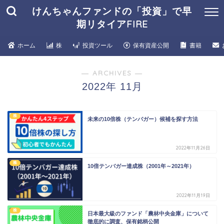
けんちゃんファンドの「投資」で早
期リタイアFIRE
ホーム
株
投資ツール
保有資産公開
書籍
― ARCHIVES ―
2022年 11月
株
未来の10倍株（テンバガー）候補を探す方法
2022年11月26日
株
10倍テンバガー達成株（2001年～2021年）
2022年11月19日
株
日本最大級のファンド「農林中央金庫」について
徹底的に調査、保有銘柄公開