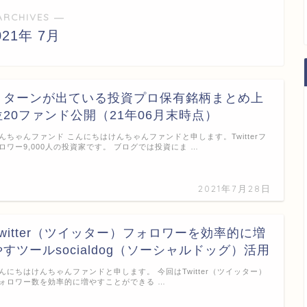
ARCHIVES ―
021年 7月
リターンが出ている投資プロ保有銘柄まとめ上
位20ファンド公開（21年06月末時点）
んちゃんファンド こんにちはけんちゃんファンドと申します。Twitterフ
ロワー9,000人の投資家です。 ブログでは投資にま …
2021年7月28日
Twitter（ツイッター）フォロワーを効率的に増
やすツールsocialdog（ソーシャルドッグ）活用
んにちはけんちゃんファンドと申します。 今回はTwitter（ツイッター）
ォロワー数を効率的に増やすことができる …