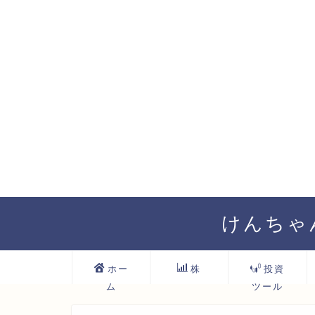
けんちゃ
ホー
株
投資
ム
ツール