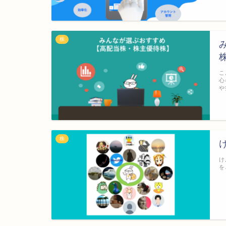
株
こ
心
や
株
け
を