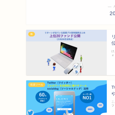
― 
2
株
け
ォ
投資ツール
こ
フ