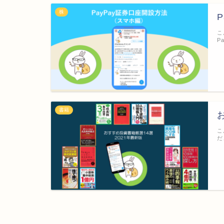
株
こ
P
書籍
こ
だ