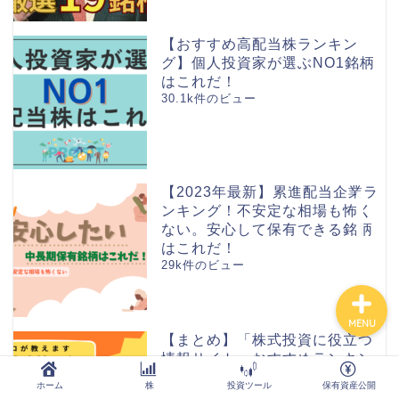
ホーム
【おすすめ高配当株ランキン
グ】個人投資家が選ぶNO1銘柄
株
はこれだ！
30.1k件のビュー
投資ツール
保有資産公開
【2023年最新】累進配当企業ラ
ンキング！不安定な相場も怖く
Order Failed
ない。安心して保有できる銘柄
はこれだ！
29k件のビュー
MENU
【まとめ】「株式投資に役立つ
情報サイト」おすすめランキン
グ1位～8位
ホーム
株
投資ツール
保有資産公開
28k件のビュー