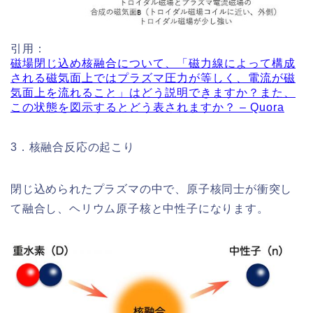
引用：
磁場閉じ込め核融合について、「磁力線によって構成
される磁気面上ではプラズマ圧力が等しく、電流が磁
気面上を流れること」はどう説明できますか？また、
この状態を図示するとどう表されますか？ – Quora
3．核融合反応の起こり
閉じ込められたプラズマの中で、原子核同士が衝突し
て融合し、ヘリウム原子核と中性子になります。