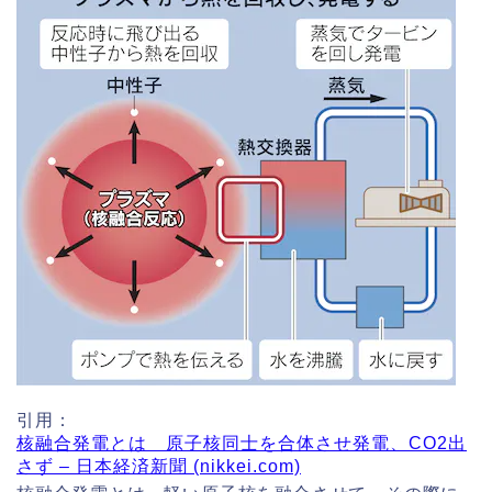
引用：
核融合発電とは 原子核同士を合体させ発電、CO2出
さず – 日本経済新聞 (nikkei.com)