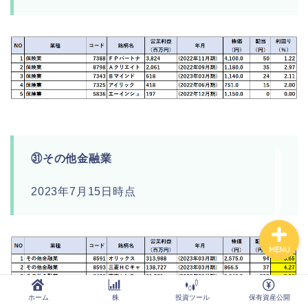
ホーム
株
投資ツール
保有資産公開
㉛その他金融業
Order Failed
2023年7月15日時点
MENU
ホーム
株
投資ツール
保有資産公開