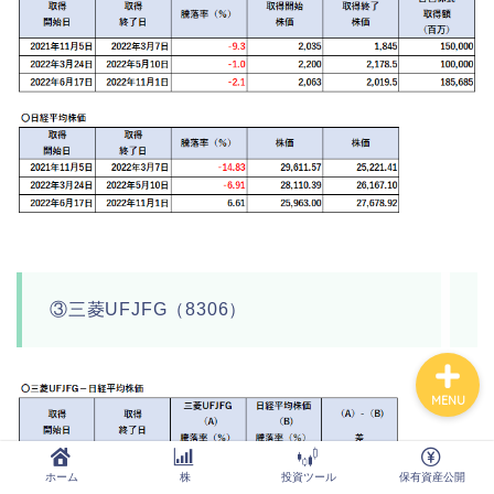
ホーム
株
投資ツール
保有資産公開
Order Failed
③三菱UFJFG（8306）
MENU
ホーム
株
投資ツール
保有資産公開