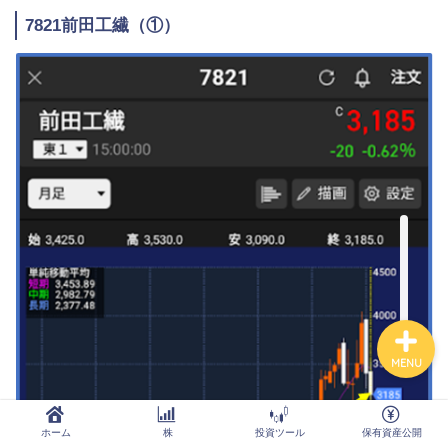
ホーム
7821前田工繊（①）
株
投資ツール
保有資産公開
Order Failed
MENU
ホーム
株
投資ツール
保有資産公開