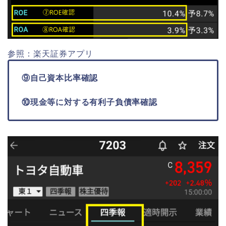
参照：楽天証券アプリ
⑨自己資本比率確認
⑩現金等に対する有利子負債率確認