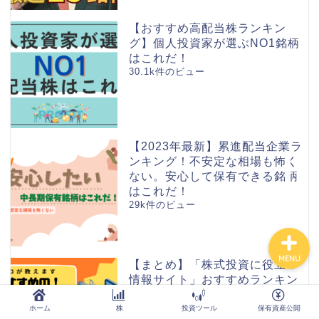
ホーム
【おすすめ高配当株ランキン
グ】個人投資家が選ぶNO1銘柄
株
はこれだ！
30.1k件のビュー
投資ツール
保有資産公開
【2023年最新】累進配当企業ラ
ンキング！不安定な相場も怖く
Order Failed
ない。安心して保有できる銘柄
はこれだ！
29k件のビュー
MENU
【まとめ】「株式投資に役立つ
情報サイト」おすすめランキン
グ1位～8位
28k件のビュー
ホーム
株
投資ツール
保有資産公開